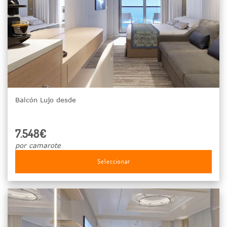
Balcón Lujo desde
7.548€
por camarote
Seleccionar