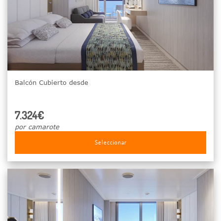
Balcón Cubierto desde
7.324€
por camarote
Seleccionar