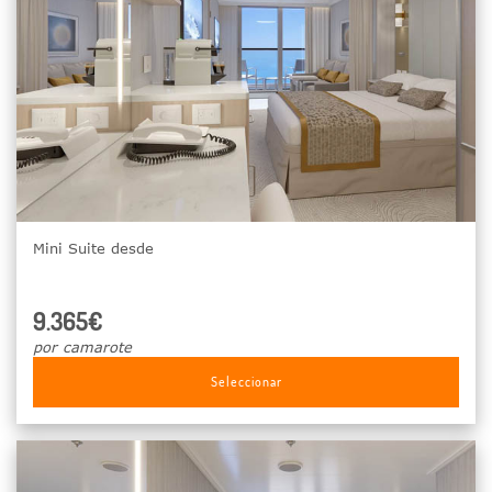
Mini Suite desde
9.365€
por camarote
Seleccionar