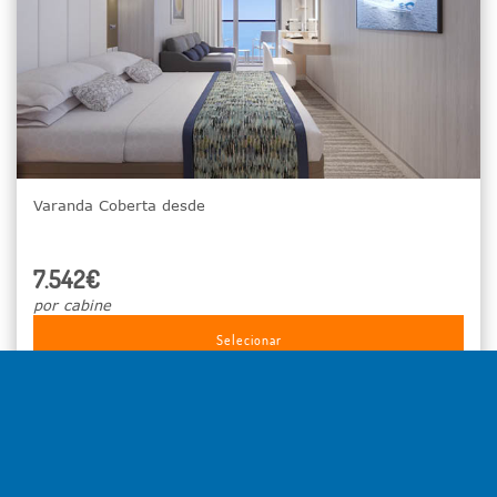
Varanda Coberta desde
7.542€
por cabine
Selecionar