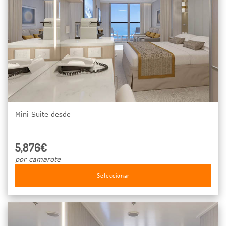
Mini Suite desde
5,876€
por camarote
Seleccionar