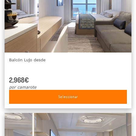
Balcón Lujo desde
2,968€
por camarote
Seleccionar