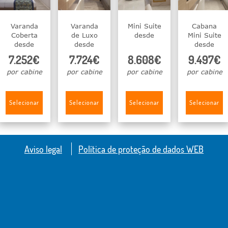
Varanda
Varanda
Mini Suite
Cabana
Coberta
de Luxo
desde
Mini Suite
desde
desde
desde
7.252€
7.724€
8.608€
9.497€
por cabine
por cabine
por cabine
por cabine
Selecionar
Selecionar
Selecionar
Selecionar
Aviso legal
Política de proteção de dados WEB