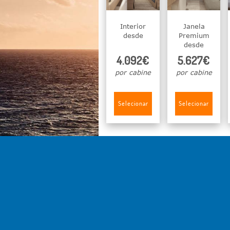
Interior
Janela
desde
Premium
desde
4.092€
5.627€
por cabine
por cabine
Selecionar
Selecionar