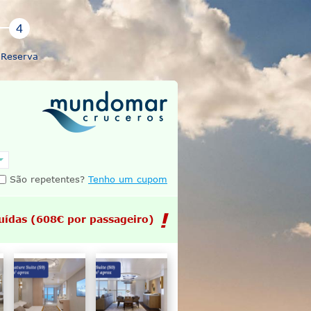
Reserva
São repetentes?
Tenho um cupom
uídas
(608€ por passageiro)