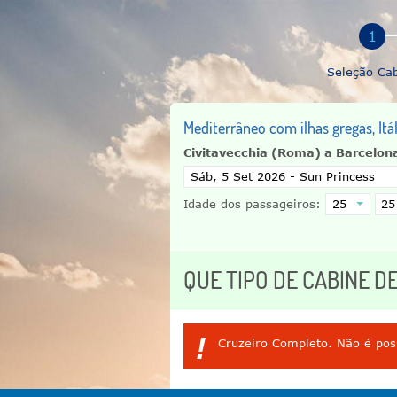
Seleção Ca
Mediterrâneo com ilhas gregas, Itá
Civitavecchia (Roma) a Barcelon
Idade dos passageiros:
QUE TIPO DE CABINE D
!
Cruzeiro Completo. Não é poss