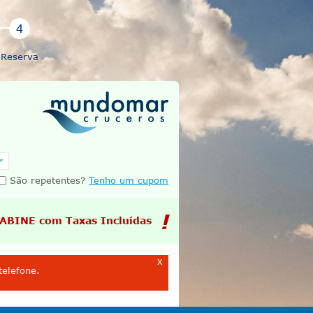
Reserva
São repetentes?
Tenho um cupom
CABINE com Taxas Incluídas
x
telefone.