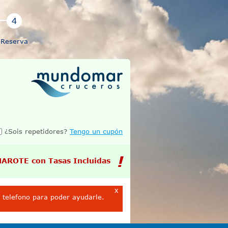
Reserva
¿Sois repetidores?
Tengo un cupón
MAROTE con Tasas Incluidas
x
o telefono para poder ayudarle.