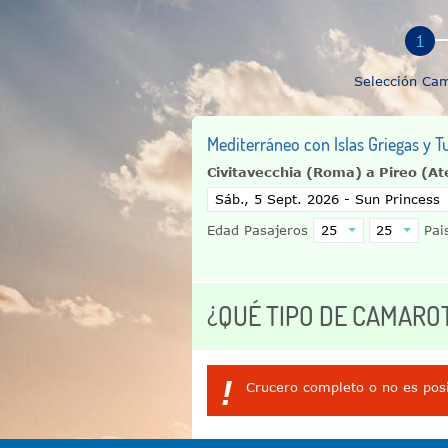
Selección Ca
Mediterráneo con Islas Griegas y T
Civitavecchia (Roma) a Pireo (A
Edad Pasajeros
Pais
¿QUÉ TIPO DE CAMARO
!
Crucero completo o no es posi