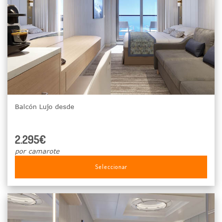
Balcón Lujo desde
2.295€
por camarote
Seleccionar