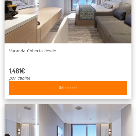
Varanda Coberta desde
1.461€
por cabine
Selecionar