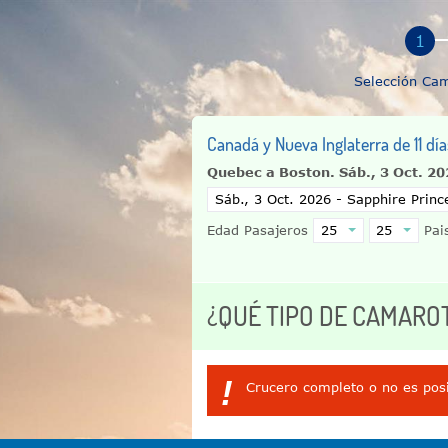
Selección Ca
Canadá y Nueva Inglaterra de 11 dí
Quebec a Boston.
Sáb., 3 Oct. 2
Edad Pasajeros
Pais
¿QUÉ TIPO DE CAMARO
!
Crucero completo o no es posi