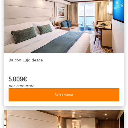
Balcón Lujo desde
5.009€
por camarote
Seleccionar