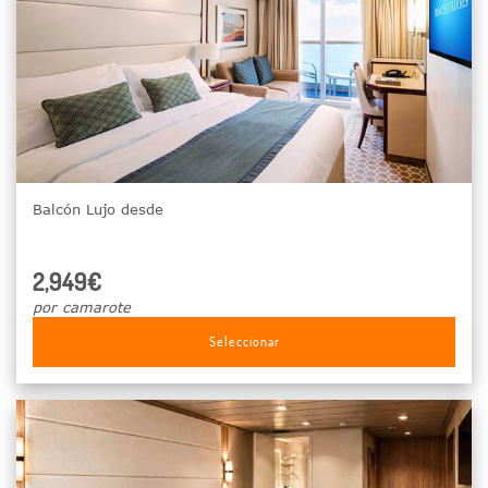
Balcón Lujo desde
2,949€
por camarote
Seleccionar