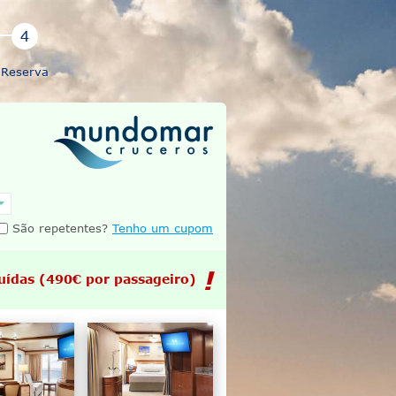
Reserva
São repetentes?
Tenho um cupom
uídas
(490€ por passageiro)