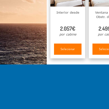
Interior desde
Ventana 
Obstr. 
2.057€
2.49
por cabine
por ca
Selecionar
Seleci