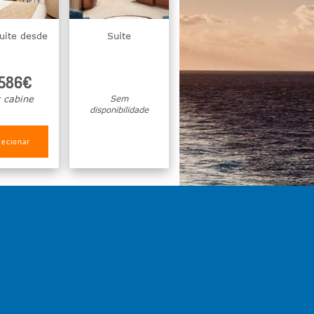
uite desde
Suite
.586€
 cabine
Sem
disponibilidade
lecionar