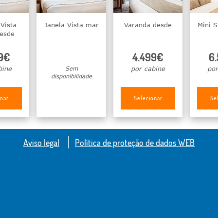
Vista
Janela Vista mar
Varanda desde
Mini S
desde
9€
4.499€
6
bine
Sem
por cabine
por
disponibilidade
onar
Selecionar
Se
Aviso legal
Política de proteção de dados WEB