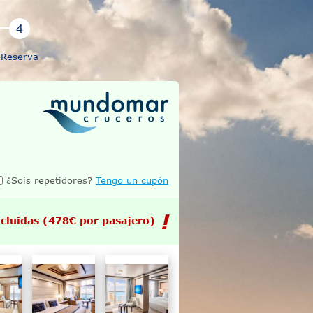
Reserva
¿Sois repetidores?
Tengo un cupón
cluidas
(478€ por pasajero)