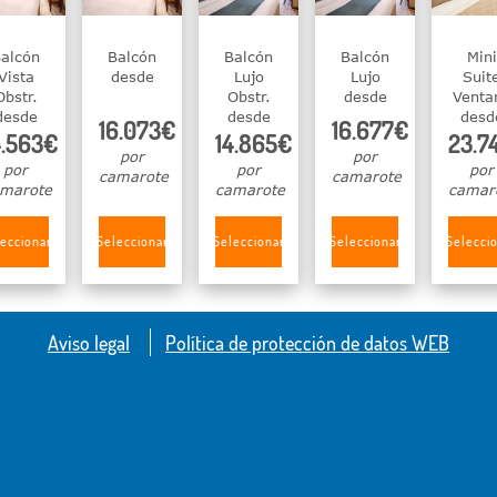
alcón
Balcón
Balcón
Balcón
Mini
Vista
desde
Lujo
Lujo
Suit
Obstr.
Obstr.
desde
Venta
desde
desde
desd
16.073€
16.677€
4.563€
14.865€
23.7
por
por
por
por
por
camarote
camarote
marote
camarote
camar
eccionar
Seleccionar
Seleccionar
Seleccionar
Selecci
Aviso legal
Política de protección de datos WEB