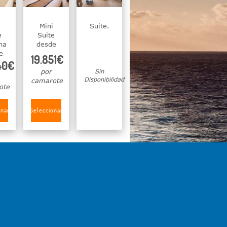
Mini
Suite.
e
Suite
na
desde
e
19.851€
40€
por
Sin
Disponibilidad
camarote
ote
onar
Seleccionar