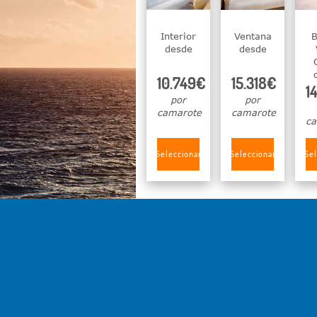
Interior
Ventana
B
desde
desde
10.749€
15.318€
1
por
por
camarote
camarote
ca
Seleccionar
Seleccionar
Sel