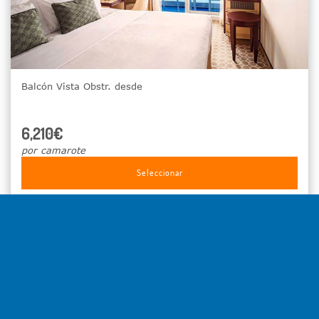
Balcón Vista Obstr. desde
6,210€
por camarote
Seleccionar