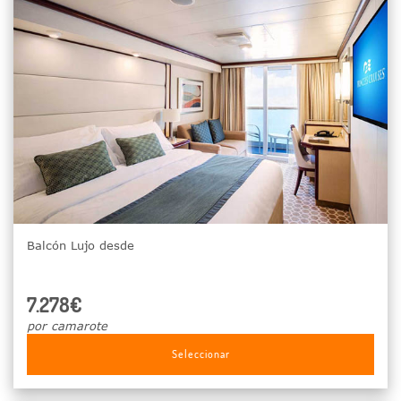
Balcón Lujo desde
7.278€
por camarote
Seleccionar