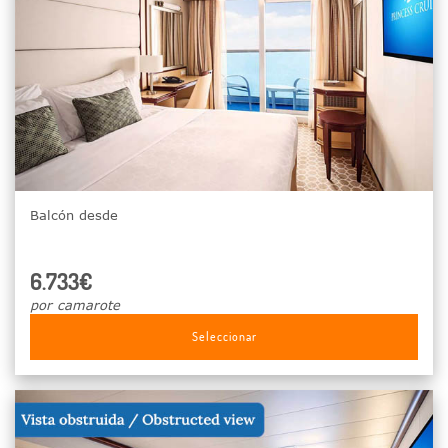
Balcón desde
6.733€
por camarote
Seleccionar