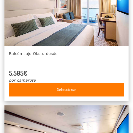
Balcón Lujo Obstr. desde
5,505€
por camarote
Seleccionar