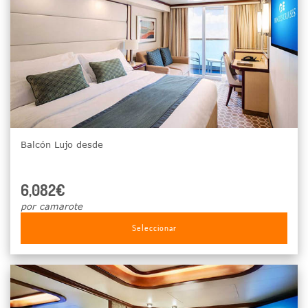
Balcón Lujo desde
6,082€
por camarote
Seleccionar