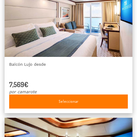
Balcón Lujo desde
7,569€
por camarote
Seleccionar