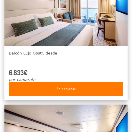
Balcón Lujo Obstr. desde
6,833€
por camarote
Seleccionar