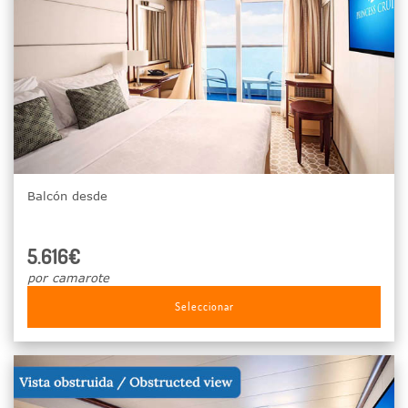
Balcón desde
5.616€
por camarote
Seleccionar