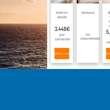
Interior
Ventana
B
desde
3,448€
5
por
Sin
Disponibilidad
camarote
ca
Seleccionar
Sel