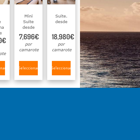
Mini
Suite.
e
Suite
desde
na
desde
e
7,696€
18,980€
0€
por
por
camarote
camarote
ote
onar
Seleccionar
Seleccionar