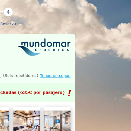
Reserva
¿Sois repetidores?
Tengo un cupón
cluidas
(635€ por pasajero)