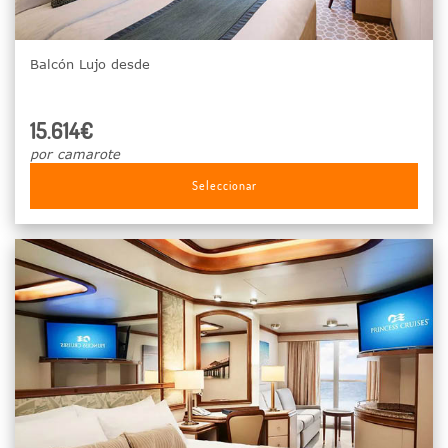
Balcón Lujo desde
15.614€
por camarote
Seleccionar