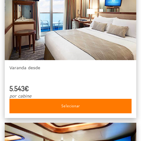
Varanda desde
5.543€
por cabine
Selecionar