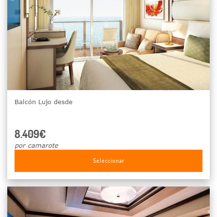
Balcón Lujo desde
8.409€
por camarote
Seleccionar