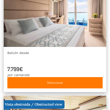
Balcón desde
7.799€
por camarote
Seleccionar