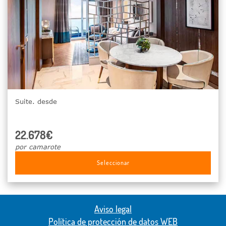
Suite. desde
22.678€
por camarote
Seleccionar
Aviso legal
Política de protección de datos WEB