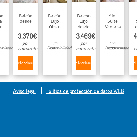
ón
Balcón
Balcón
Balcón
Mini
a
desde
Lujo
Lujo
Suite
r.
Obstr.
desde
Ventana
3.370€
3.469€
4
por
Sin
por
Sin
ibilidad
Disponibilidad
Disponibilidad
camarote
camarote
c
Seleccionar
Seleccionar
Sel
Aviso legal
Política de protección de datos WEB