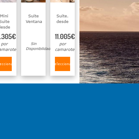
Mini
Suite
Suite.
Suite
Ventana
desde
desde
.305€
11.005€
por
Sin
por
Disponibilidad
amarote
camarote
eccionar
Seleccionar