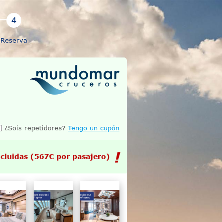
Reserva
¿Sois repetidores?
Tengo un cupón
cluidas
(567€ por pasajero)