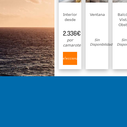
Interior
Ventana
Balc
desde
Vist
Obst
2.336€
por
Sin
Sin
Disponibilidad
Dispon
camarote
Seleccionar