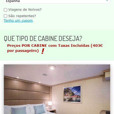
Viagens de Noivos?
São repetentes?
Tenho um cupom
QUE TIPO DE CABINE DESEJA?
Preços POR CABINE com Taxas Incluídas
(403€
por passageiro)