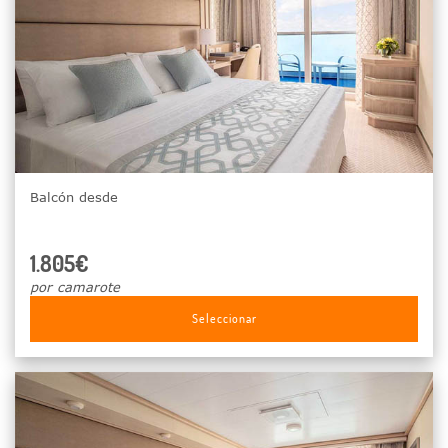
Balcón desde
1.805€
por camarote
Seleccionar