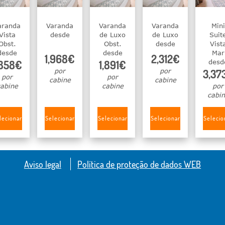
aranda
Varanda
Varanda
Varanda
Mini
Vista
desde
de Luxo
de Luxo
Suit
Obst.
Obst.
desde
Vist
desde
desde
Mar
1,968€
2,312€
,858€
1,891€
desd
por
por
3,37
por
por
cabine
cabine
abine
cabine
por
cabi
lecionar
Selecionar
Selecionar
Selecionar
Selecio
Aviso legal
Política de proteção de dados WEB