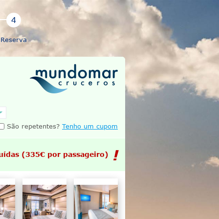
Reserva
São repetentes?
Tenho um cupom
uídas
(335€ por passageiro)