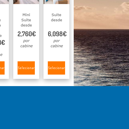
Mini
Suite
e
Suite
desde
a
desde
2,760€
6,098€
e
3€
por
por
cabine
cabine
ne
nar
Selecionar
Selecionar