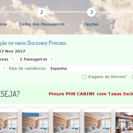
bine
Dados dos Passageiros
Opções
ação no navio Discovery Princess
27 Nov 2027
País de residência:
Viagens de Noivos?
ESEJA?
Preços POR CABINE com Taxas Incl