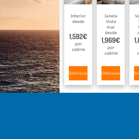
Interior
Janela
V
desde
Vista
mar
desde
1,592€
1,969€
1
por
por
cabine
cabine
c
Selecionar
Selecionar
Se