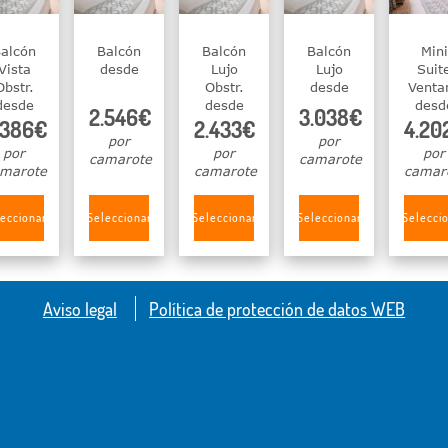
alcón
Balcón
Balcón
Balcón
Mini
Vista
desde
Lujo
Lujo
Suit
Obstr.
Obstr.
desde
Venta
desde
desde
desd
2.546€
3.038€
.386€
2.433€
4.20
por
por
por
por
por
camarote
camarote
marote
camarote
camar
eccionar
Seleccionar
Seleccionar
Seleccionar
Selecci
Aviso legal
Política de protección de datos WEB