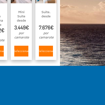
Mini
Suite.
e
Suite
desde
na
desde
e
3.449€
7.676€
2€
por
por
camarote
camarote
ote
onar
Seleccionar
Seleccionar