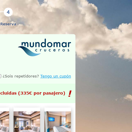
Reserva
¿Sois repetidores?
Tengo un cupón
cluidas
(335€ por pasajero)