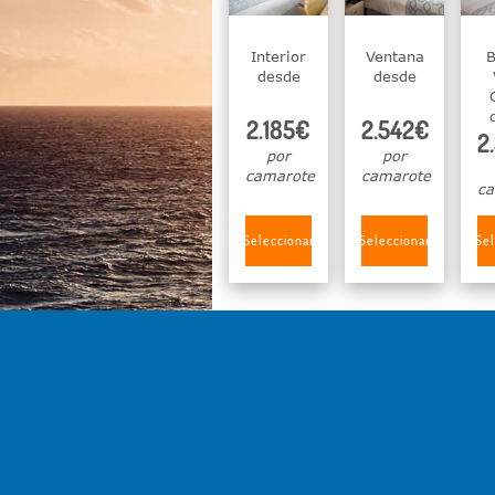
Interior
Ventana
B
desde
desde
2.185€
2.542€
2
por
por
camarote
camarote
ca
Seleccionar
Seleccionar
Sel