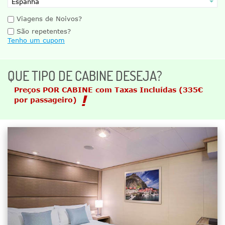
Viagens de Noivos?
São repetentes?
Tenho um cupom
QUE TIPO DE CABINE DESEJA?
Preços POR CABINE com Taxas Incluídas
(335€
por passageiro)