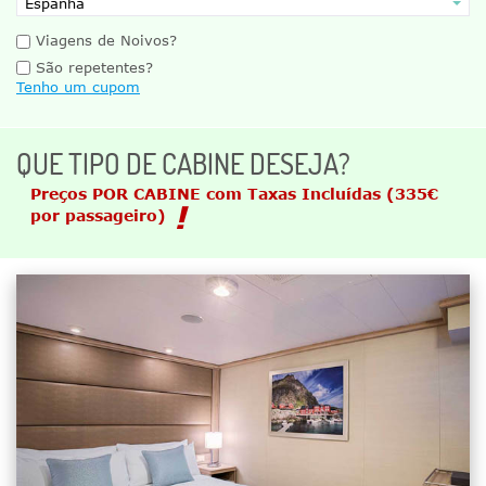
Viagens de Noivos?
São repetentes?
Tenho um cupom
QUE TIPO DE CABINE DESEJA?
Preços POR CABINE com Taxas Incluídas
(335€
por passageiro)