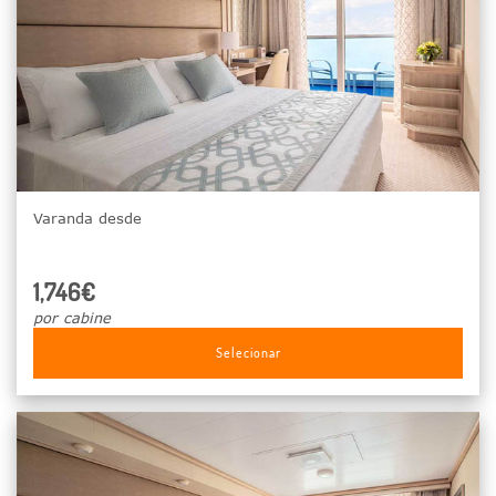
Varanda desde
1,746€
por cabine
Selecionar