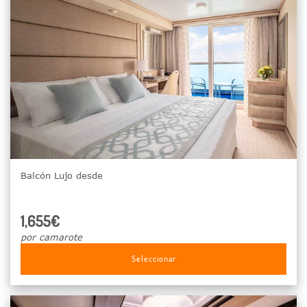
Balcón Lujo desde
1,655€
por camarote
Seleccionar