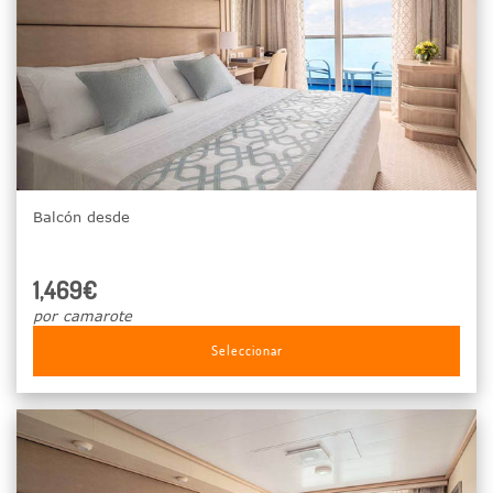
Balcón desde
1,469€
por camarote
Seleccionar