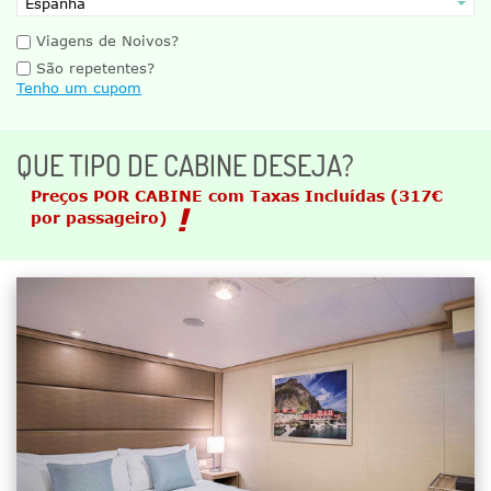
Viagens de Noivos?
São repetentes?
Tenho um cupom
QUE TIPO DE CABINE DESEJA?
Preços POR CABINE com Taxas Incluídas
(317€
por passageiro)