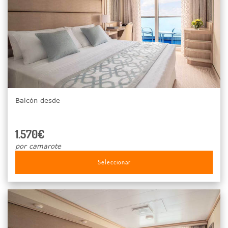
Balcón desde
1.570€
por camarote
Seleccionar