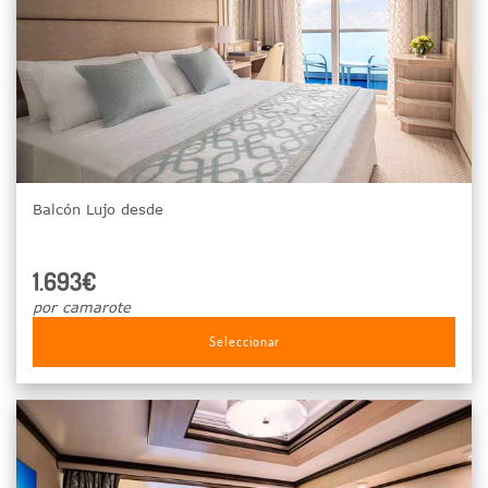
Balcón Lujo desde
1.693€
por camarote
Seleccionar