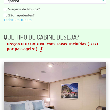
Viagens de Noivos?
São repetentes?
Tenho um cupom
QUE TIPO DE CABINE DESEJA?
Preços POR CABINE com Taxas Incluídas
(317€
por passageiro)