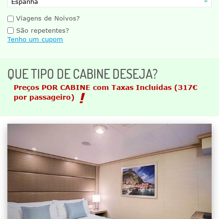
Viagens de Noivos?
São repetentes?
Tenho um cupom
QUE TIPO DE CABINE DESEJA?
Preços POR CABINE com Taxas Incluídas
(317€
por passageiro)