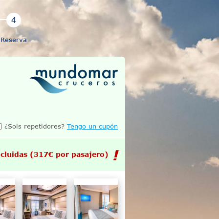
Reserva
¿Sois repetidores?
Tengo un cupón
cluidas
(317€ por pasajero)