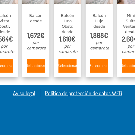
alcón
Balcón
Balcón
Balcón
Mini
Vista
desde
Lujo
Lujo
Suit
Obstr.
Obstr.
desde
Venta
desde
desde
desd
1,672€
1,808€
,564€
1,610€
2,60
por
por
por
por
por
camarote
camarote
marote
camarote
camar
eccionar
Seleccionar
Seleccionar
Seleccionar
Selecci
Aviso legal
Política de protección de datos WEB