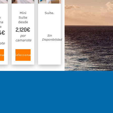
Mini
Suite.
e
Suite
na
desde
e
2,120€
4€
por
Sin
Disponibilidad
camarote
ote
onar
Seleccionar