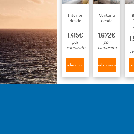
Interior
Ventana
B
desde
desde
1,415€
1,672€
1
por
por
camarote
camarote
ca
Seleccionar
Seleccionar
Sel