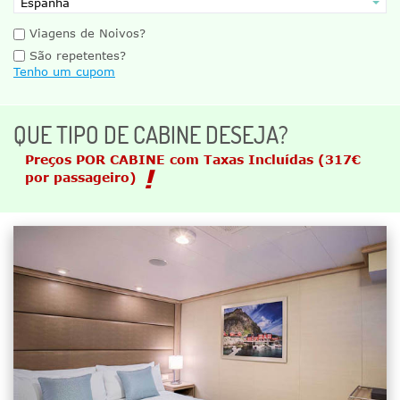
Viagens de Noivos?
São repetentes?
Tenho um cupom
QUE TIPO DE CABINE DESEJA?
Preços POR CABINE com Taxas Incluídas
(317€
por passageiro)