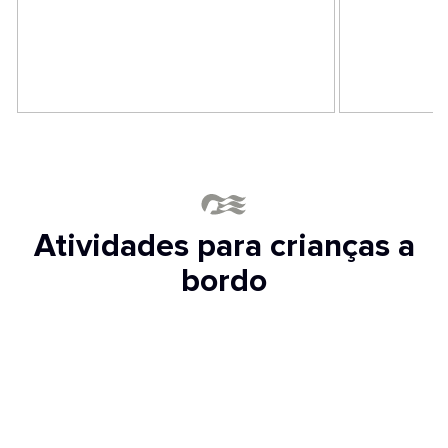
Atividades para crianças a
bordo
Que os passageiros mais pequenos se
sintam em casa.
A Princesa dá as boas-vindas aos bebês, crianças pequenas
e pré-escolares ao mundo dos cruzeiros com serviços e