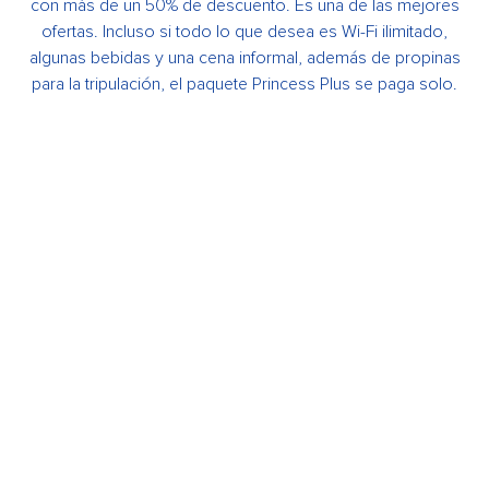
con más de un 50% de descuento. Es una de las mejores
ofertas. Incluso si todo lo que desea es Wi-Fi ilimitado,
algunas bebidas y una cena informal, además de propinas
para la tripulación, el paquete Princess Plus se paga solo.
Para cruceros reservados con anterioridad al 22 de julio
2025, consulte condiciones en el botón
VER PACKS